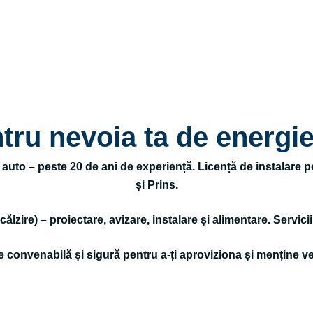
tru nevoia ta de energi
L auto – peste 20 de ani de experiență. Licență de instalare
și Prins.
ire) – proiectare, avizare, instalare și alimentare. Servicii d
ie convenabilă și sigură pentru a-ți aproviziona și menține v