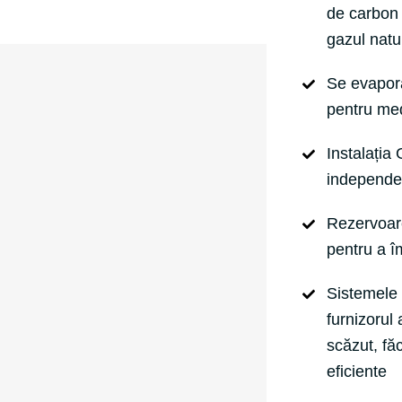
de carbon
gazul natu
Se evaporă
pentru med
Instalați
independen
Rezervoare
pentru a îm
Sistemele 
furnizorul
scăzut, făc
eficiente