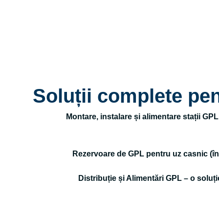
Soluții complete pen
Montare, instalare și alimentare stații GP
Rezervoare de GPL pentru uz casnic (încălz
Distribuție și Alimentări GPL – o soluț