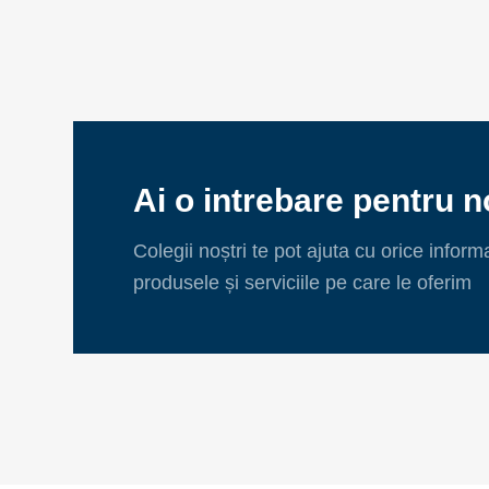
Ai o intrebare pentru n
Colegii noștri te pot ajuta cu orice inform
produsele și serviciile pe care le oferim