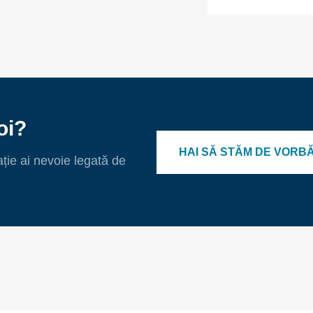
oi?
HAI SĂ STĂM DE VORB
ație ai nevoie legată de