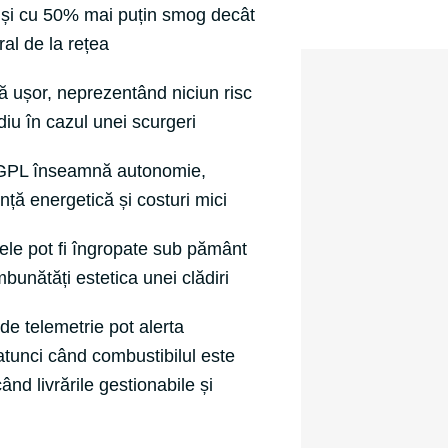
 și cu 50% mai puțin smog decât
ral de la rețea
 ușor, neprezentând niciun risc
iu în cazul unei scurgeri
a GPL înseamnă autonomie,
ță energetică și costuri mici
le pot fi îngropate sub pământ
bunătăți estetica unei clădiri
de telemetrie pot alerta
 atunci când combustibilul este
ând livrările gestionabile și